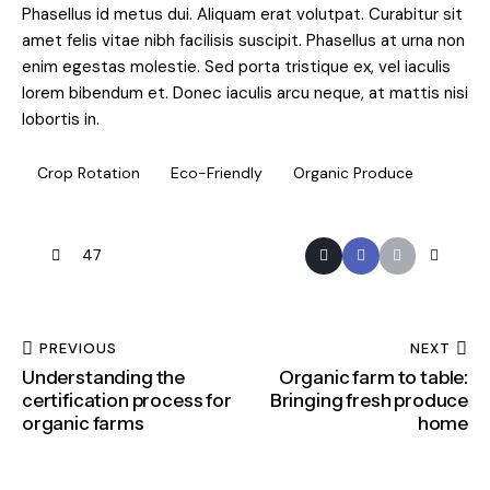
Phasellus id metus dui. Aliquam erat volutpat. Curabitur sit
amet felis vitae nibh facilisis suscipit. Phasellus at urna non
enim egestas molestie. Sed porta tristique ex, vel iaculis
lorem bibendum et. Donec iaculis arcu neque, at mattis nisi
lobortis in.
Crop Rotation
Eco-Friendly
Organic Produce
47
PREVIOUS
NEXT
Understanding the
Organic farm to table:
certification process for
Bringing fresh produce
organic farms
home