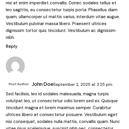
nisi at enim imperdiet convallis. Donec sodales tellus et
leo sagittis, eu consectetur turpis porta. Phasellus diam
quam, ullamcorper ut mattis varius, interdum vitae augue.
Vestibulum pulvinar massa libero. Praesent ultrices
dignissim tortor quis tincidunt. Vestibulum ac dignissim
nibh.
Reply
John Doe
Post Author
September 2, 2025
at
3:25 pm
Sed facilisis, leo id sodales malesuada, magna turpis
volutpat leo, ut consectetur odio lorem sed ex. Quisque
tincidunt magna et lorem maximus semper. Curabitur
ultrices libero at consectetur posuere. Vestibulum eget
nisi consequat, sodales nulla mattis, convallis quam. Nunc
vitae risus scelerisque, suscipit nibh nec, consectetur